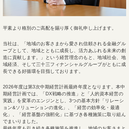
平素より格別のご高配を賜り厚く御礼申し上げます。
当社は、「地域のお客さまから愛され信頼される金融グル
ープとして、地域とともに成長し、活力あふれる未来の創
造に貢献します。」という経営理念のもと、地域社会、地
域経済、そして三十三フィナンシャルグループがともに成
長できる好循環を目指しております。
2026
年度は第
3
次中期経営計画最終年度となります。本中
期経営計画では、「
DX
戦略の推進」と「人的資本経営の
実践」を変革のエンジンとし、
3
つの基本方針「リレーシ
ョン
&
ソリューションの進化」、「経営の効率化・最適
化」、「経営基盤の強靭化」に基づき各種施策に取り組ん
でまいりました。
最終年度も引き続き各種施策を推進し、地域のお客さまと